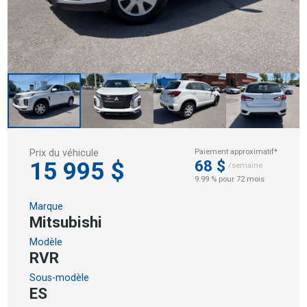
Prix du véhicule
Paiement approximatif*
15 995 $
68 $
/semaine
9.99 % pour 72 mois
Marque
Mitsubishi
Modèle
RVR
Sous-modèle
ES