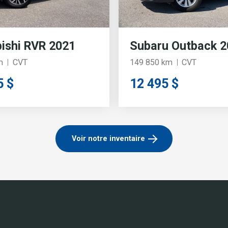
ishi RVR 2021
Subaru Outback 2
m
CVT
149 850 km
CVT
5 $
12 495 $
Voir notre inventaire