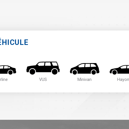
ÉHICULE
rline
VUS
Minivan
Hayo