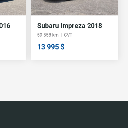
016
Subaru Impreza 2018
59 558 km
CVT
13 995 $