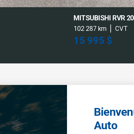
MITSUBISHI RVR 2
102 287 km
CVT
15 995 $
Bienven
Auto