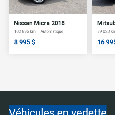
Nissan Micra 2018
Mitsub
102 896 km
Automatique
79 023 k
8 995 $
16 99
Véhicules en vedette