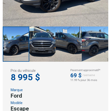
Prix du véhicule
Paiement approximatif*
8 995 $
69 $
/semaine
11.99 % pour 36 mois
Marque
Ford
Modèle
Escape